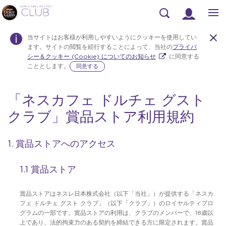
検
索
当サイトはお客様が利用しやすいようにクッキーを使用してい
ます。サイトの閲覧を続行することによって、当社の
プライバ
シー＆クッキー (Cookie) についてのお知らせ
に同意する
こととします。
同意する
「ネスカフェ ドルチェ グスト
Warning:
Success:
パス
ワー
クラブ」賞品ストア利用規約
ドを
変更
しま
1. 賞品ストアへのアクセス
し
た！
1.1 賞品ストア
賞品ストアはネスレ日本株式会社（以下「当社」）が提供する「ネスカ
フェ ドルチェ グスト クラブ」（以下「クラブ」）のロイヤルティプロ
グラムの一部です。賞品ストアの利用は、クラブのメンバーで、18歳以
上であり、法的拘束力のある契約を締結できる方に限定されます。賞品