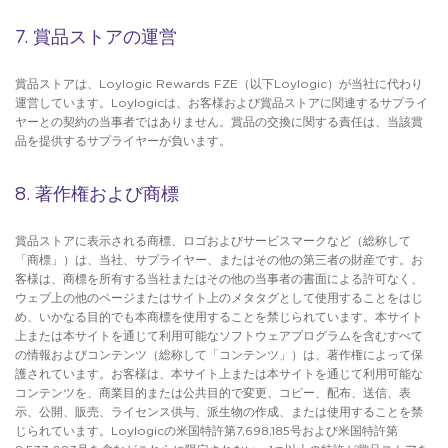
7. 賞品ストアの運営
賞品ストアは、Loylogic Rewards FZE（以下Loylogic）が当社に代わり
運営しています。Loylogicは、お客様および賞品ストアに関連するサプライ
ヤーとの契約の当事者ではありません。賞品の交換に関する責任は、当該賞
品を提供するサプライヤーが負います。
8. 著作権および商標
賞品ストアに表示される商標、ロゴおよびサービスマークなど（総称して
「商標」）は、当社、サプライヤー、またはその他の第三者の財産です。お
客様は、商標を所有する当社またはその他の当事者の書面による許可なく、
ウェブ上の他のページまたはサイト上のメタタグとして使用することをはじ
め、いかなる目的でも本商標を使用することを禁じられています。本サイト
上または本サイトを通じて利用可能なソフトウェアプログラムを含むすべて
の情報およびコンテンツ（総称して「コンテンツ」）は、著作権によって保
護されています。お客様は、本サイト上または本サイトを通じて利用可能な
コンテンツを、商業目的または公共目的で変更、コピー、配布、送信、表
示、公開、販売、ライセンス供与、派生物の作成、または使用することを禁
じられています。Loylogicの米国特許第7,698,185号および米国特許第