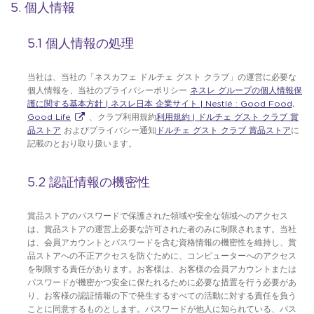
5. 個人情報
5.1 個人情報の処理
当社は、当社の「ネスカフェ ドルチェ グスト クラブ」の運営に必要な
個人情報を、当社のプライバシーポリシー
ネスレ グループの個人情報保
護に関する基本方針 | ネスレ日本 企業サイト | Nestlé : Good Food,
Good Life
、クラブ利用規約
利用規約 | ドルチェ グスト クラブ 賞
品ストア
およびプライバシー通知
ドルチェ グスト クラブ 賞品ストア
に
記載のとおり取り扱います。
5.2 認証情報の機密性
賞品ストアのパスワードで保護された領域や安全な領域へのアクセス
は、賞品ストアの運営上必要な許可された者のみに制限されます。当社
は、会員アカウントとパスワードを含む資格情報の機密性を維持し、賞
品ストアへの不正アクセスを防ぐために、コンピューターへのアクセス
を制限する責任があります。お客様は、お客様の会員アカウントまたは
パスワードが機密かつ安全に保たれるために必要な措置を行う必要があ
り、お客様の認証情報の下で発生するすべての活動に対する責任を負う
ことに同意するものとします。パスワードが他人に知られている、パス