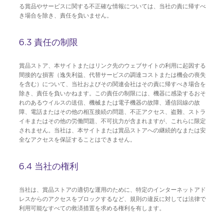
る賞品やサービスに関する不正確な情報については、当社の責に帰すべ
き場合を除き、責任を負いません。
6.3 責任の制限
賞品ストア、本サイトまたはリンク先のウェブサイトの利用に起因する
間接的な損害（逸失利益、代替サービスの調達コストまたは機会の喪失
を含む）について、当社およびその関連会社はその責に帰すべき場合を
除き、責任を負いかねます。この責任の制限には、機器に感染するおそ
れのあるウイルスの送信、機械または電子機器の故障、通信回線の故
障、電話またはその他の相互接続の問題、不正アクセス、盗難、ストラ
イキまたはその他の労働問題、不可抗力が含まれますが、これらに限定
されません。当社は、本サイトまたは賞品ストアへの継続的なまたは安
全なアクセスを保証することはできません。
6.4 当社の権利
当社は、賞品ストアの適切な運用のために、特定のインターネットアド
レスからのアクセスをブロックするなど、規則の違反に対しては法律で
利用可能なすべての救済措置を求める権利を有します。