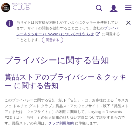
検
索
当サイトはお客様が利用しやすいようにクッキーを使用してい
ます。サイトの閲覧を続行することによって、当社の
プライバ
シー＆クッキー (Cookie) についてのお知らせ
に同意する
こととします。
同意する
プライバシーに関する告知
Warning:
Success:
パス
ワー
ドを
賞品ストアのプライバシー & クッキ
変更
ー に関する告知
しま
し
た！
このプライバシーに関する告知（以下「告知」）は、お客様による「ネスカ
フェ ドルチェ グスト クラブ」賞品ストアのウェブサイト（以下「賞品スト
ア」または「ウェブサイト」）の利用に関連して、Loylogic Rewards
FZE（以下「当社」）の個人情報の取り扱い方針について説明するもので
す。賞品ストアの利用は、
クラブ利用規約
に準拠します。