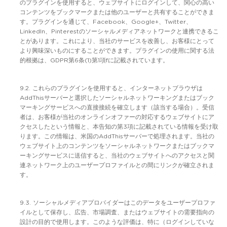
のプラグインを使用すると、ウェブサイトにログインして、関心の高い
コンテンツをブックマークまたは他のユーザーと共有することができま
す。プラグインを通じて、Facebook、Google+、Twitter、
LinkedIn、Pinterestのソーシャルメディアネットワークと連携できるこ
とがあります。これにより、当社のサービスを改善し、お客様にとって
より興味深いものにすることができます。プラグインの使用に関する法
的根拠は、GDPR第6条(1)第1項fに記載されています。
9.2. これらのプラグインを使用すると、インターネットブラウザは
AddThisサーバーと選択したソーシャルネットワーキングまたはブック
マーキングサービスへの直接接続を確立します（該当する場合）。受信
者は、お客様が当社のオンラインオファーの対応するウェブサイトにア
クセスしたという情報と、本告知の第3項に記載されている情報を受け取
ります。この情報は、米国のAddThisサーバーで処理されます。当社の
ウェブサイト上のコンテンツをソーシャルネットワークまたはブックマ
ーキングサービスに送信すると、当社のウェブサイトへのアクセスと関
連ネットワーク上のユーザープロファイルとの間にリンクが確立されま
す。
9.3. ソーシャルメディアプロバイダーはこのデータをユーザープロファ
イルとして保存し、広告、市場調査、またはウェブサイトの需要指向の
設計の目的で使用します。このような評価は、特に（ログインしていな