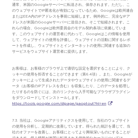
通常、米国のGoogleサーバーに転送され、保存されます。ただし、こ
のウェブサイトでIP匿名化が有効になっているため、Googleは欧州連合
またはEEA内のIPアドレスを事前に短縮します。例外的に、完全なIPア
ドレスが米国のGoogleサーバーに送信され、そこで短縮されます。こ
れらの場合、Googleは欧州委員会のモデル契約条項に依拠していま
す。このウェブサイトの運営者に代わって、Googleはこの情報を使用
して、ウェブサイトの使用を評価し、ウェブサイトの活動に関するレポ
ートを作成し、ウェブサイトとインターネットの使用に関連する追加の
サービスをウェブサイト運営者に提供します。
お客様は、お客様のブラウザ上で適切な設定を選択することにより、ク
ッキーの使用を拒否することができます（第6.4項）。また、Googleが
クッキーによって生成されたデータやウェブサイトの使用に関連するデ
ータ（お客様のIPアドレスを含む）を収集したり、このデータを処理し
たりするのを防ぐには、次のリンクから入手可能なブラウザプラグイン
をダウンロードしてインストールします。
https://tools.google.com/dlpage/gaoptout?hl=en
7.3. 当社は、Googleアナリティクスを使用して、当社のウェブサイト
の使用を分析し、定期的に改善しています。得られた統計を通じて、当
社のオファーを改善し、お客様にとってより興味深いものにすることが