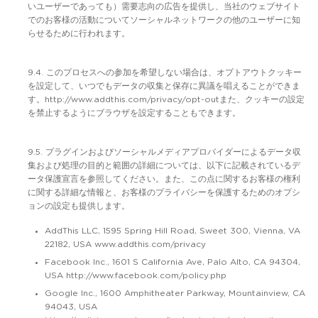
いユーザーであっても）需要志向の広告を提供し、当社のウェブサイト
でのお客様の活動についてソーシャルネットワークの他のユーザーに知
らせるために行われます。
9.4. このプロセスへの参加を希望しない場合は、オプトアウトクッキー
を設定して、いつでもデータの収集と保存に異議を唱えることができま
す。http://www.addthis.com/privacy/opt-outまた、クッキーの設定
を禁止するようにブラウザを設定することもできます。
9.5. プラグインおよびソーシャルメディアプロバイダーによるデータ収
集および処理の目的と範囲の詳細については、以下に記載されているデ
ータ保護宣言を参照してください。また、この点に関するお客様の権利
に関する詳細な情報と、お客様のプライバシーを保護するためのオプシ
ョンの設定も提供します。
AddThis LLC, 1595 Spring Hill Road, Sweet 300, Vienna, VA
22182, USA www.addthis.com/privacy
Facebook Inc., 1601 S California Ave, Palo Alto, CA 94304,
USA http://www.facebook.com/policy.php
Google Inc., 1600 Amphitheater Parkway, Mountainview, CA
94043, USA