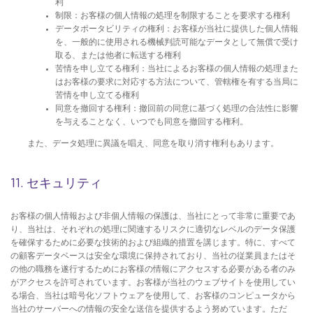
利
制限：お客様の個人情報の処理を制限することを要求する権利
データポータビリティの権利：お客様が当社に提供した個人情報
を、一般的に使用される機械判読可能なデータとして無償で受け
取る、または他者に転送する権利
苦情を申し立てる権利：当社によるお客様の個人情報の処理また
はお客様の要求に対応する方法について、管轄権を有する当局に
苦情を申し立てる権利
同意を撤回する権利：撤回前の同意に基づく処理の合法性に影響
を与えることなく、いつでも同意を撤回する権利。
また、データ処理に異議を唱え、同意を取り消す権利もあります。
11. セキュリティ
お客様の個人情報および非個人情報の保護は、当社にとって非常に重要であ
り、当社は、それぞれの処理に関連するリスクに適切なレベルのデータ保護
を確保するために必要な技術的および組織的措置を講じます。特に、すべて
の顧客データベースは安全な環境に保持されており、当社の従業員またはそ
の他の職務を遂行するためにお客様の情報にアクセスする必要がある者のみ
がアクセスを許可されています。お客様が当社のウェブサイトを使用してい
る場合、当社は暗号化ソフトウェアを使用して、お客様のコンピュータから
当社のサーバーへの情報の安全な送信を提供するよう努めています。ただ