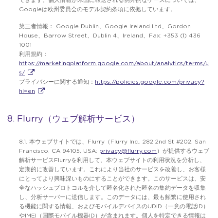
できます。個人情報が米国に転送される例外的なケースについては、
Googleは欧州委員会のモデル契約条項に依拠しています。
第三者情報： Google Dublin、Google Ireland Ltd、Gordon
House、Barrow Street、Dublin 4、Ireland、Fax: +353 (1) 436
1001
利用規約：
https://marketingplatform.google.com/about/analytics/terms/u
s/
プライバシーに関する通知：
https://policies.google.com/privacy?
hl=en
8. Flurry（ウェブ解析サービス）
8.1. 本ウェブサイトでは、Flurry（Flurry Inc., 282 2nd St #202, San
Francisco, CA 94105, USA;
privacy@flurry.com
）が提供するウェブ
解析サービスFlurryを利用して、本ウェブサイトの利用状況を分析し、
定期的に改善しています。これにより当社のサービスを改善し、お客様
にとってより興味深いものにすることができます。このサービスは、安
全なハッシュプロトコルを介して匿名化された匿名の集約データを収集
し、分析サーバーに送信します。このデータには、最も頻繁に使用され
る機能に関する情報、およびモバイルデバイスのUDID（一意の電話ID）
やIMEI（国際モバイル機器ID）が含まれます。個人を特定できる情報は