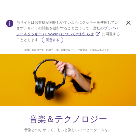
当サイトはお客様が利用しやすいようにクッキーを使用してい
ます。サイトの閲覧を続行することによって、当社の
プライバ
シー＆クッキー (Cookie) についてのお知らせ
に同意する
こととします。
同意する
画像は参照用です。抽選コースは在庫状況によって変更される場合があります。
Warning:
Success:
パス
ワー
ドを
変更
しま
し
た！
音楽＆テクノロジー
音楽とつながって、もっと楽しいコーヒータイムを。