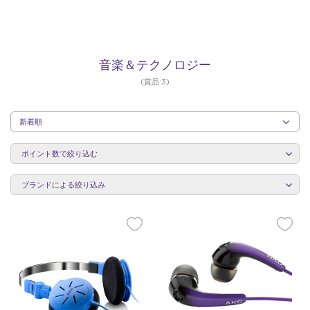
音
音楽＆テクノロジー
(賞品:3)
楽
カ
テ
＆
ポイント数で絞り込む
ゴ
リ
ー
ブランドによる絞り込み
ご
と
テ
に
並
び
替
え
ク