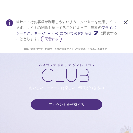
当サイトはお客様が利用しやすいようにクッキーを使用してい
ます。サイトの閲覧を続行することによって、当社の
プライバ
シー＆クッキー (Cookie) についてのお知らせ
に同意する
こととします。
同意する
画像は参照用です。抽選コースは在庫状況によって変更される場合があります。
公
Warning:
Success:
パス
ワー
ドを
式
変更
しま
し
おいしいコーヒーには楽しいご褒美がつきもの
た！
アカウントを作成する