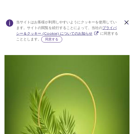
当サイトはお客様が利用しやすいようにクッキーを使用してい
ます。サイトの閲覧を続行することによって、当社の
プライバ
シー＆クッキー (Cookie) についてのお知らせ
に同意する
こととします。
同意する
Warning:
Success:
パス
ワー
ドを
変更
しま
し
た！