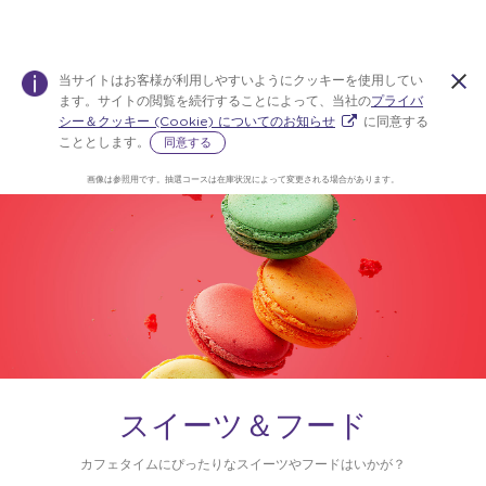
当サイトはお客様が利用しやすいようにクッキーを使用してい
ます。サイトの閲覧を続行することによって、当社の
プライバ
シー＆クッキー (Cookie) についてのお知らせ
に同意する
こととします。
同意する
画像は参照用です。抽選コースは在庫状況によって変更される場合があります。
Warning:
Success:
パス
ワー
ドを
変更
しま
し
た！
スイーツ＆フード
カフェタイムにぴったりなスイーツやフードはいかが？