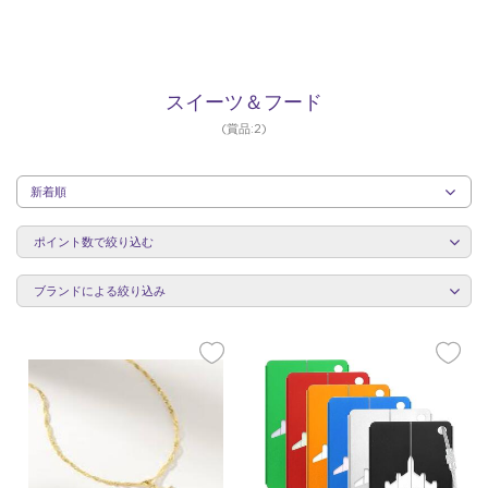
ス
スイーツ＆フード
(賞品:2)
イ
カ
テ
ー
ポイント数で絞り込む
ゴ
リ
ー
ブランドによる絞り込み
ご
と
ツ
に
並
び
替
え
＆