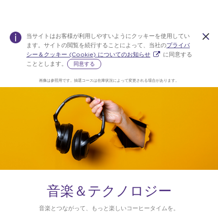
当サイトはお客様が利用しやすいようにクッキーを使用してい
ます。サイトの閲覧を続行することによって、当社の
プライバ
シー＆クッキー (Cookie) についてのお知らせ
に同意する
こととします。
同意する
画像は参照用です。抽選コースは在庫状況によって変更される場合があります。
Warning:
Success:
パス
ワー
ドを
変更
しま
し
た！
音楽＆テクノロジー
音楽とつながって、もっと楽しいコーヒータイムを。