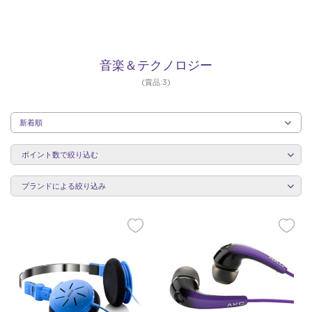
音
音楽＆テクノロジー
(賞品:3)
楽
カ
テ
＆
ポイント数で絞り込む
ゴ
リ
ー
ブランドによる絞り込み
ご
と
テ
に
並
び
替
え
ク