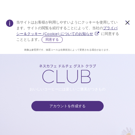
当サイトはお客様が利用しやすいようにクッキーを使用してい
ます。サイトの閲覧を続行することによって、当社の
プライバ
シー＆クッキー (Cookie) についてのお知らせ
に同意する
こととします。
同意する
画像は参照用です。抽選コースは在庫状況によって変更される場合があります。
公
Warning:
Success:
パス
ワー
ドを
式
変更
しま
し
おいしいコーヒーには楽しいご褒美がつきもの
た！
アカウントを作成する